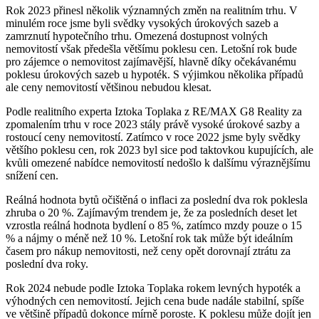
Rok 2023 přinesl několik významných změn na realitním trhu. V
minulém roce jsme byli svědky vysokých úrokových sazeb a
zamrznutí hypotečního trhu. Omezená dostupnost volných
nemovitostí však předešla většímu poklesu cen. Letošní rok bude
pro zájemce o nemovitost zajímavější, hlavně díky očekávanému
poklesu úrokových sazeb u hypoték. S výjimkou několika případů
ale ceny nemovitostí většinou nebudou klesat.
Podle realitního experta Iztoka Toplaka z RE/MAX G8 Reality za
zpomalením trhu v roce 2023 stály právě vysoké úrokové sazby a
rostoucí ceny nemovitostí. Zatímco v roce 2022 jsme byly svědky
většího poklesu cen, rok 2023 byl sice pod taktovkou kupujících, ale
kvůli omezené nabídce nemovitostí nedošlo k dalšímu výraznějšímu
snížení cen.
Reálná hodnota bytů očištěná o inflaci za poslední dva rok poklesla
zhruba o 20 %. Zajímavým trendem je, že za posledních deset let
vzrostla reálná hodnota bydlení o 85 %, zatímco mzdy pouze o 15
% a nájmy o méně než 10 %. Letošní rok tak může být ideálním
časem pro nákup nemovitosti, než ceny opět dorovnají ztrátu za
poslední dva roky.
Rok 2024 nebude podle Iztoka Toplaka rokem levných hypoték a
výhodných cen nemovitostí. Jejich cena bude nadále stabilní, spíše
ve většině případů dokonce mírně poroste. K poklesu může dojít jen