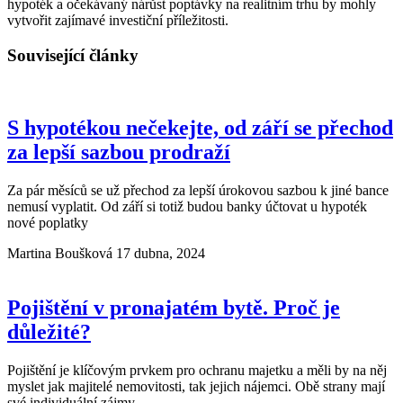
hypoték a očekávaný nárůst poptávky na realitním trhu by mohly
vytvořit zajímavé investiční příležitosti.
Související články
S hypotékou nečekejte, od září se přechod
za lepší sazbou prodraží
Za pár měsíců se už přechod za lepší úrokovou sazbou k jiné bance
nemusí vyplatit. Od září si totiž budou banky účtovat u hypoték
nové poplatky
Martina Boušková
17 dubna, 2024
Pojištění v pronajatém bytě. Proč je
důležité?
Pojištění je klíčovým prvkem pro ochranu majetku a měli by na něj
myslet jak majitelé nemovitosti, tak jejich nájemci. Obě strany mají
své individuální zájmy