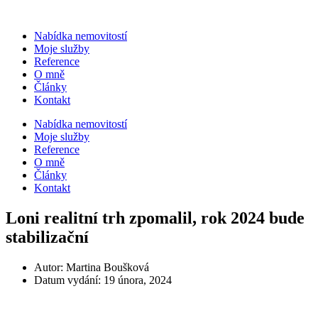
Přejít
k
Nabídka nemovitostí
obsahu
Moje služby
Reference
O mně
Články
Kontakt
Nabídka nemovitostí
Moje služby
Reference
O mně
Články
Kontakt
Loni realitní trh zpomalil, rok 2024 bude
stabilizační
Autor:
Martina Boušková
Datum vydání:
19 února, 2024