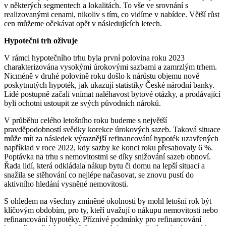
v některých segmentech a lokalitách.
To vše ve srovnání s
realizovanými cenami, nikoliv s tím, co vidíme v nabídce. Větší růst
cen můžeme očekávat opět v následujících letech.
Hypoteční trh oživuje
V rámci hypotečního trhu byla první polovina roku 2023
charakterizována vysokými úrokovými sazbami a zamrzlým trhem.
Nicméně v druhé polovině roku došlo k nárůstu objemu nově
poskytnutých hypoték, jak ukazují statistiky České národní banky.
Lidé postupně začali vnímat naléhavost bytové otázky, a prodávající
byli ochotni ustoupit ze svých původních nároků.
V průběhu celého letošního roku budeme s největší
pravděpodobností svědky korekce úrokových sazeb. Taková situace
může mít za následek výraznější refinancování hypoték uzavřených
například v roce 2022, kdy sazby ke konci roku přesahovaly 6 %.
Poptávka na trhu s nemovitostmi se díky snižování sazeb obnoví.
Řada lidí, která odkládala nákup bytu či domu na lepší situaci a
snažila se stěhování co nejlépe načasovat, se znovu pustí do
aktivního hledání vysněné nemovitosti.
S ohledem na všechny zmíněné okolnosti by mohl letošní rok být
klíčovým obdobím, pro ty, kteří uvažují o nákupu nemovitosti nebo
refinancování hypotéky. Příznivé podmínky pro refinancování