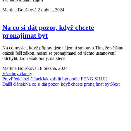
Martina Boušková
2 dubna, 2024
Na co si dát pozor, když chcete
pronajímat byt
Na co myslet, když připravujete nájemní smlouvu Tím, že většinu
otázek řeší zákon, nesmí se pronajímatel od těchto ustanovení
odchýlit. Jsou však body, na které
Martina Boušková
18 března, 2024
Všechny články
Prev
Předchozí článek
Jak zařídit byt podle FENG SHUI?
Další článek
Na co si dát pozor, když chcete pronajímat byt
Next
Prodám vaši nemovitost za maximální možnou
cenu. Stačí vyplnit nezávazný formulář, zabere vám
to méně než minutu. Brzy se vám ozvu. Nebo mi
zavolejte 602 681 581